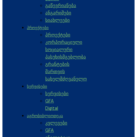
გაწევრიანება
ანგარიშები
სიახლეები
ᲞᲠᲝᲔᲥᲢᲔᲑᲘ
პროექტები
კორპორაციული
სოციალური
პასუხისმგებლობა
გრანტების
მართვის
სახელმძღვანელო
ᲡᲔᲠᲕᲘᲡᲔᲑᲘ
სერვისები
GFA
Digital
ᲐᲒᲠᲝᲑᲘᲑᲚᲘᲝᲗᲔᲙᲐ
კვლევები
GFA