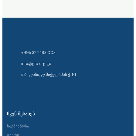
+995 32 2 193 003
info@gfa.org.ge
თბილისი, ლ.მიქელაძის ქ. N1
ᲩᲕᲔᲜ ᲨᲔᲡᲐᲮᲔᲑ
საქმიანობა
გუნდი