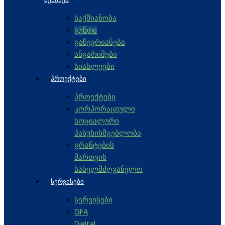
საქმიანობა
გუნდი
გაწევრიანება
ანგარიშები
სიახლეები
ᲞᲠᲝᲔᲥᲢᲔᲑᲘ
პროექტები
კორპორაციული
სოციალური
პასუხისმგებლობა
გრანტების
მართვის
სახელმძღვანელო
ᲡᲔᲠᲕᲘᲡᲔᲑᲘ
სერვისები
GFA
Digital