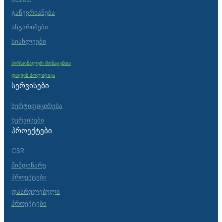
გაწევრიანება
ანგარიშები
სიახლეები
პერსონალურ მონაცემთა
დაცვის პოლიტიკა
ᲡᲔᲠᲕᲘᲡᲔᲑᲘ
სერტიფიცირება
სერვისები
ᲞᲠᲝᲔᲥᲢᲔᲑᲘ
CSR
მიმდინარე
პროექტები
დასრულებული
პროექტები