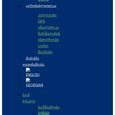
ᲐᲒᲠᲝᲑᲘᲑᲚᲘᲝᲗᲔᲙᲐ
კვლევები
GFA
ანალიტიკა
წარმატების
ისტორიები
აგრო
წიგნები
ᲛᲝᲫᲔᲑᲜᲔ
ᲓᲐᲤᲘᲜᲐᲜᲡᲔᲑᲐ
ᲩᲕᲔᲜ
ᲨᲔᲡᲐᲮᲔᲑ
საქმიანობა
გუნდი