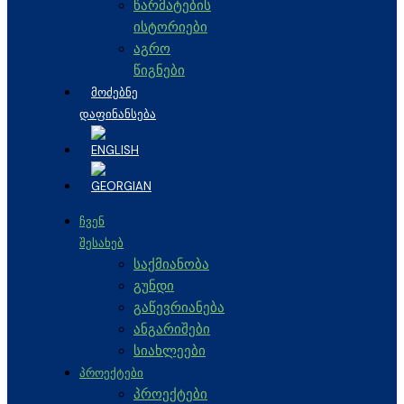
წარმატების
ისტორიები
აგრო
წიგნები
ᲛᲝᲫᲔᲑᲜᲔ
ᲓᲐᲤᲘᲜᲐᲜᲡᲔᲑᲐ
ᲩᲕᲔᲜ
ᲨᲔᲡᲐᲮᲔᲑ
საქმიანობა
გუნდი
გაწევრიანება
ანგარიშები
სიახლეები
ᲞᲠᲝᲔᲥᲢᲔᲑᲘ
პროექტები