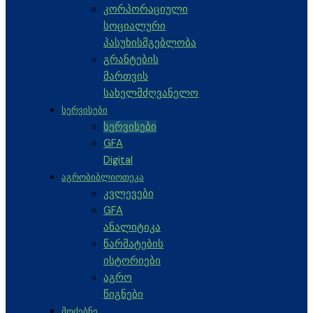
კორპორაციული
სოციალური
პასუხისმგებლობა
გრანტების
მართვის
სახელმძღვანელო
ᲡᲔᲠᲕᲘᲡᲔᲑᲘ
სერვისები
GFA
Digital
ᲐᲒᲠᲝᲑᲘᲑᲚᲘᲝᲗᲔᲙᲐ
კვლევები
GFA
ანალიტიკა
წარმატების
ისტორიები
აგრო
წიგნები
ᲛᲝᲫᲔᲑᲜᲔ