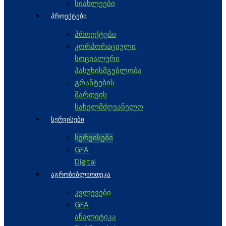
სიახლეები
ᲞᲠᲝᲔᲥᲢᲔᲑᲘ
პროექტები
კორპორაციული
სოციალური
პასუხისმგებლობა
გრანტების
მართვის
სახელმძღვანელო
ᲡᲔᲠᲕᲘᲡᲔᲑᲘ
სერვისები
GFA
Digital
ᲐᲒᲠᲝᲑᲘᲑᲚᲘᲝᲗᲔᲙᲐ
კვლევები
GFA
ანალიტიკა