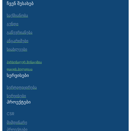
ᲩᲕᲔᲜ ᲨᲔᲡᲐᲮᲔᲑ
საქმიანობა
გუნდი
გაწევრიანება
ანგარიშები
სიახლეები
პერსონალურ მონაცემთა
დაცვის პოლიტიკა
ᲡᲔᲠᲕᲘᲡᲔᲑᲘ
სერტიფიცირება
სერვისები
ᲞᲠᲝᲔᲥᲢᲔᲑᲘ
CSR
მიმდინარე
პროექტები