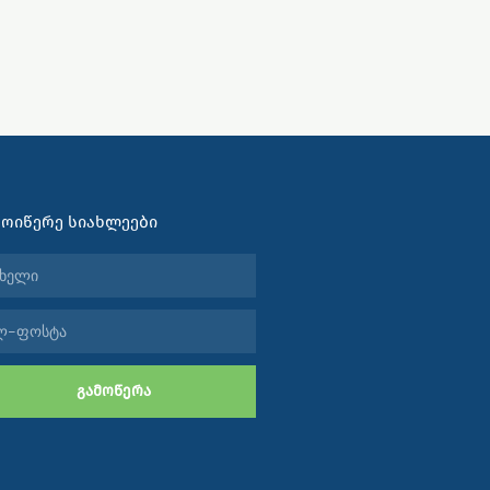
ᲛᲝᲘᲬᲔᲠᲔ ᲡᲘᲐᲮᲚᲔᲔᲑᲘ
ელი
ტა
ᲒᲐᲛᲝᲬᲔᲠᲐ