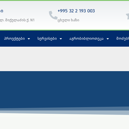
სი
+995 32 2 193 003
ლ. მიქელაძის ქ. N1
ცხელი ხაზი
ᲞᲠᲝᲔᲥᲢᲔᲑᲘ
ᲡᲔᲠᲕᲘᲡᲔᲑᲘ
ᲐᲒᲠᲝᲑᲘᲑᲚᲘᲝᲗᲔᲙᲐ
ᲛᲝᲫᲔᲑ