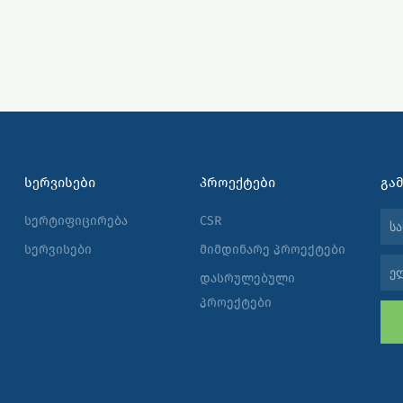
ᲡᲔᲠᲕᲘᲡᲔᲑᲘ
ᲞᲠᲝᲔᲥᲢᲔᲑᲘ
ᲒᲐ
სერტიფიცირება
CSR
სახ
სერვისები
მიმდინარე პროექტები
ელ-
დასრულებული
ფოს
პროექტები