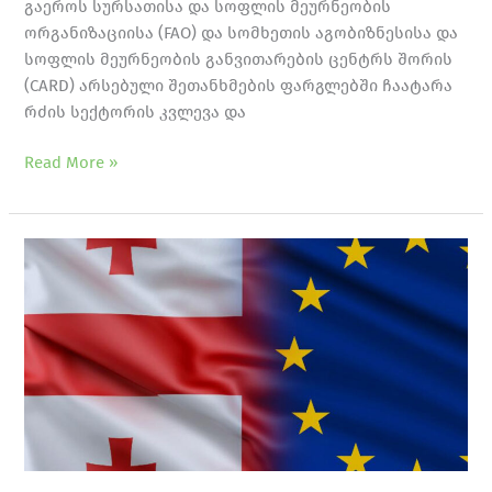
გაეროს სურსათისა და სოფლის მეურნეობის
ორგანიზაციისა (FAO) და სომხეთის აგობიზნესისა და
სოფლის მეურნეობის განვითარების ცენტრს შორის
(CARD) არსებული შეთანხმების ფარგლებში ჩაატარა
რძის სექტორის კვლევა და
Read More »
ღრმა
და
ყოვლისმომცველი
თავისუფალი
სავაჭრო
სივრცე
(DCFTA)
და
სოფლის
მეურნეობის