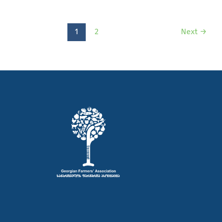
1
2
Next
→