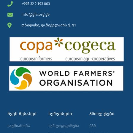
+995 32 2 193 003
info@gfa.org.ge
თბილისი, ლ.მიქელაძის ქ. N1
ᲩᲕᲔᲜ ᲨᲔᲡᲐᲮᲔᲑ
ᲡᲔᲠᲕᲘᲡᲔᲑᲘ
ᲞᲠᲝᲔᲥᲢᲔᲑᲘ
საქმიანობა
სერტიფიცირება
CSR