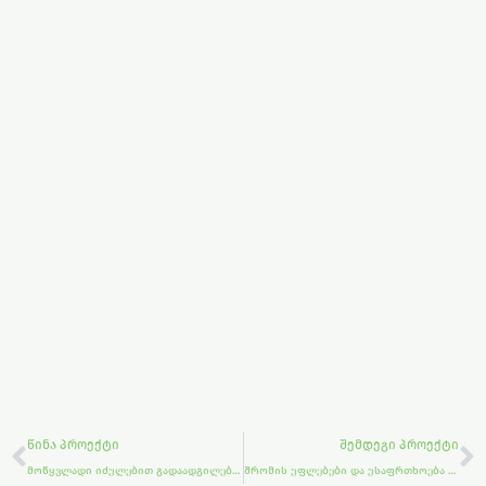
Prev
N
ᲬᲘᲜᲐ ᲞᲠᲝᲔᲥᲢᲘ
ᲨᲔᲛᲓᲔᲒᲘ ᲞᲠᲝᲔᲥᲢᲘ
მოწყვლადი იძულებით გადაადგილებული პირების და ადგილობრივი მოსახლეობის ეკონომიკური და სოციალური ჩართულობის ხელშეწყობა სამხრეთ კავკასიაში (EPIC)
შრომის უფლებები და უსაფრთხოება ფერმერებისთვის და დასაქმებულთათვის