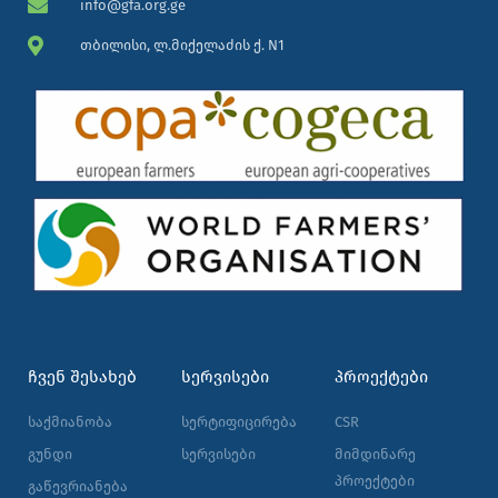
info@gfa.org.ge
თბილისი, ლ.მიქელაძის ქ. N1
ᲩᲕᲔᲜ ᲨᲔᲡᲐᲮᲔᲑ
ᲡᲔᲠᲕᲘᲡᲔᲑᲘ
ᲞᲠᲝᲔᲥᲢᲔᲑᲘ
საქმიანობა
სერტიფიცირება
CSR
გუნდი
სერვისები
მიმდინარე
პროექტები
გაწევრიანება