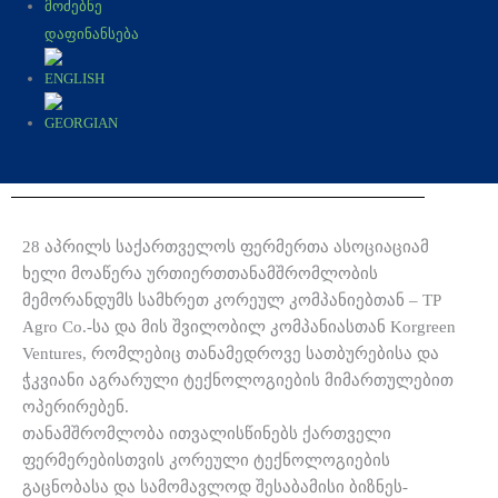
ᲛᲝᲫᲔᲑᲜᲔ
ᲓᲐᲤᲘᲜᲐᲜᲡᲔᲑᲐ
28 აპრილს საქართველოს ფერმერთა ასოციაციამ
ხელი მოაწერა ურთიერთთანამშრომლობის
მემორანდუმს სამხრეთ კორეულ კომპანიებთან – TP
Agro Co.-სა და მის შვილობილ კომპანიასთან Korgreen
Ventures, რომლებიც თანამედროვე სათბურებისა და
ჭკვიანი აგრარული ტექნოლოგიების მიმართულებით
ოპერირებენ.
თანამშრომლობა ითვალისწინებს ქართველი
ფერმერებისთვის კორეული ტექნოლოგიების
გაცნობასა და სამომავლოდ შესაბამისი ბიზნეს-