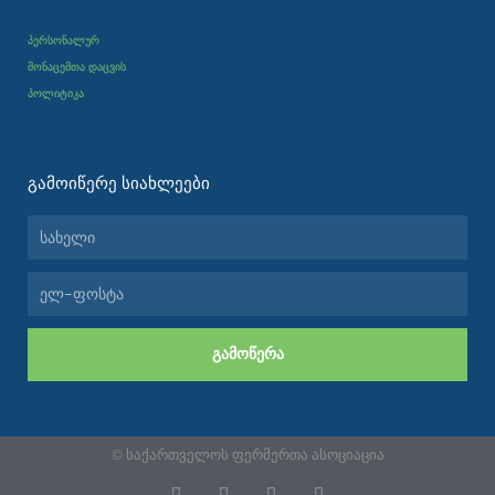
პერსონალურ
მონაცემთა დაცვის
პოლიტიკა
ᲒᲐᲛᲝᲘᲬᲔᲠᲔ ᲡᲘᲐᲮᲚᲔᲔᲑᲘ
სახელი
ელ-
ფოსტა
ᲒᲐᲛᲝᲬᲔᲠᲐ
© საქართველოს ფერმერთა ასოციაცია
F
I
Y
L