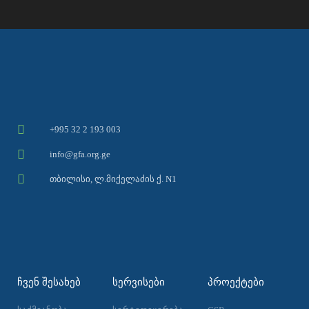
+995 32 2 193 003
info@gfa.org.ge
თბილისი, ლ.მიქელაძის ქ. N1
ᲩᲕᲔᲜ ᲨᲔᲡᲐᲮᲔᲑ
ᲡᲔᲠᲕᲘᲡᲔᲑᲘ
ᲞᲠᲝᲔᲥᲢᲔᲑᲘ