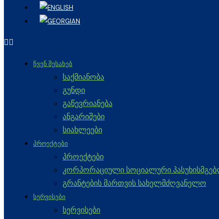
ᲩᲕᲔᲜ ᲨᲔᲡᲐᲮᲔᲑ
საქმიანობა
გუნდი
გაწევრიანება
ანგარიშები
სიახლეები
ᲞᲠᲝᲔᲥᲢᲔᲑᲘ
პროექტები
კორპორაციული სოციალური პასუხისმგე
გრანტების მართვის სახელმძღვანელო
ᲡᲔᲠᲕᲘᲡᲔᲑᲘ
სერვისები