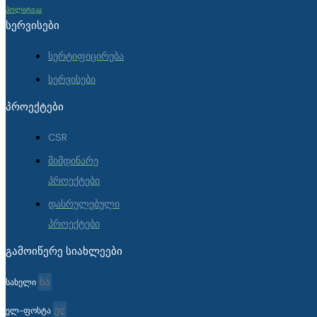
პოლიტიკა
ᲡᲔᲠᲕᲘᲡᲔᲑᲘ
სერტიფიცირება
სერვისები
ᲞᲠᲝᲔᲥᲢᲔᲑᲘ
CSR
მიმდინარე
პროექტები
დასრულებული
პროექტები
ᲒᲐᲛᲝᲘᲬᲔᲠᲔ ᲡᲘᲐᲮᲚᲔᲔᲑᲘ
სახელი
ელ-ფოსტა