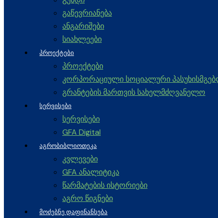
გაწევრიანება
ანგარიშები
სიახლეები
ᲞᲠᲝᲔᲥᲢᲔᲑᲘ
პროექტები
კორპორაციული სოციალური პასუხისმგე
გრანტების მართვის სახელმძღვანელო
ᲡᲔᲠᲕᲘᲡᲔᲑᲘ
სერვისები
GFA Digital
ᲐᲒᲠᲝᲑᲘᲑᲚᲘᲝᲗᲔᲙᲐ
კვლევები
GFA ანალიტიკა
წარმატების ისტორიები
აგრო წიგნები
ᲛᲝᲫᲔᲑᲜᲔ ᲓᲐᲤᲘᲜᲐᲜᲡᲔᲑᲐ