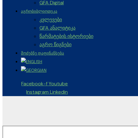
GFA Digital
ᲐᲒᲠᲝᲑᲘᲑᲚᲘᲝᲗᲔᲙᲐ
კვლევები
GFA ანალიტიკა
წარმატების ისტორიები
აგრო წიგნები
ᲛᲝᲫᲔᲑᲜᲔ ᲓᲐᲤᲘᲜᲐᲜᲡᲔᲑᲐ
Facebook-f
Youtube
Instagram
Linkedin