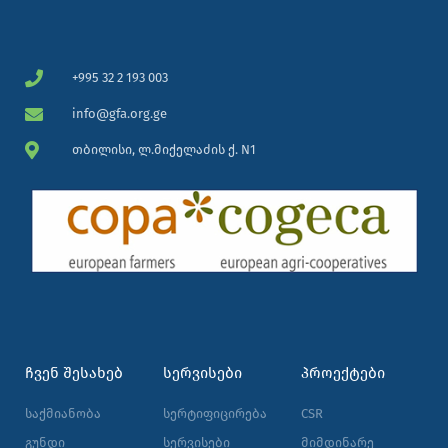
+995 32 2 193 003
info@gfa.org.ge
თბილისი, ლ.მიქელაძის ქ. N1
ᲩᲕᲔᲜ ᲨᲔᲡᲐᲮᲔᲑ
ᲡᲔᲠᲕᲘᲡᲔᲑᲘ
ᲞᲠᲝᲔᲥᲢᲔᲑᲘ
საქმიანობა
სერტიფიცირება
CSR
გუნდი
სერვისები
მიმდინარე