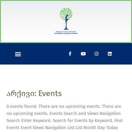
Skip
to
content
F
Y
I
L
a
o
n
i
c
u
s
n
e
t
t
k
b
u
a
e
o
b
g
d
o
e
r
i
k
a
n
-
m
f
არქივი:
Events
დანერგე
მომავალი
0 events found. There are no upcoming events. There are
no upcoming events. Events Search and Views Navigation
Search Enter Keyword. Search for Events by Keyword. Find
Events Event Views Navigation List List Month Day Today