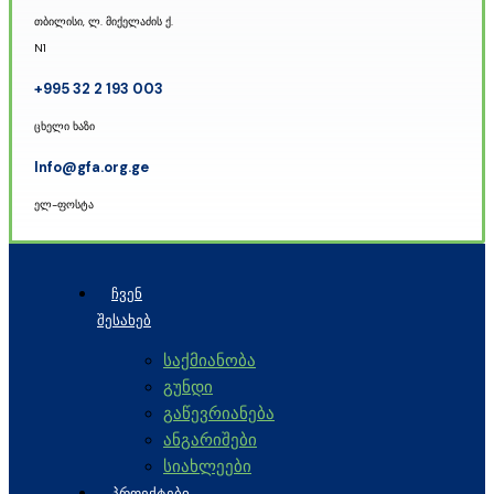
თბილისი, ლ. მიქელაძის ქ.
N1
+995 32 2 193 003
ცხელი ხაზი
Info@gfa.org.ge
ელ-ფოსტა
ᲩᲕᲔᲜ
ᲨᲔᲡᲐᲮᲔᲑ
საქმიანობა
გუნდი
გაწევრიანება
ანგარიშები
სიახლეები
ᲞᲠᲝᲔᲥᲢᲔᲑᲘ