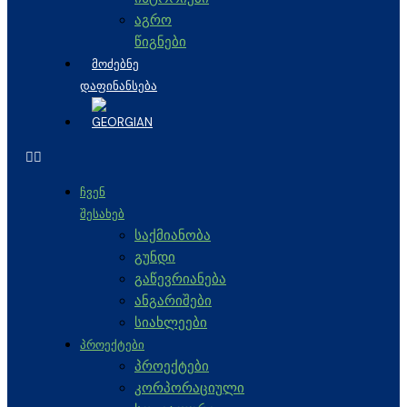
აგრო
წიგნები
ᲛᲝᲫᲔᲑᲜᲔ
ᲓᲐᲤᲘᲜᲐᲜᲡᲔᲑᲐ
ᲩᲕᲔᲜ
ᲨᲔᲡᲐᲮᲔᲑ
საქმიანობა
გუნდი
გაწევრიანება
ანგარიშები
სიახლეები
ᲞᲠᲝᲔᲥᲢᲔᲑᲘ
პროექტები
კორპორაციული