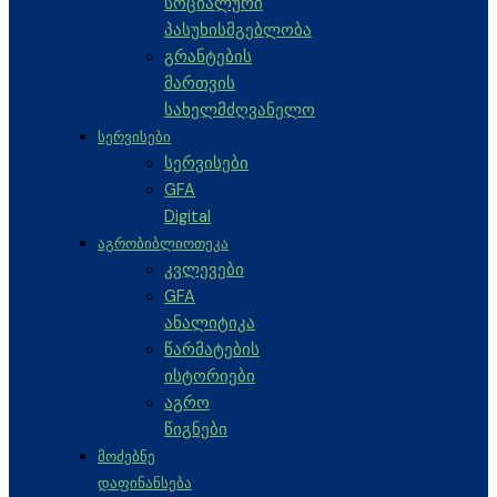
სოციალური
პასუხისმგებლობა
გრანტების
მართვის
სახელმძღვანელო
ᲡᲔᲠᲕᲘᲡᲔᲑᲘ
სერვისები
GFA
Digital
ᲐᲒᲠᲝᲑᲘᲑᲚᲘᲝᲗᲔᲙᲐ
კვლევები
GFA
ანალიტიკა
წარმატების
ისტორიები
აგრო
წიგნები
ᲛᲝᲫᲔᲑᲜᲔ
ᲓᲐᲤᲘᲜᲐᲜᲡᲔᲑᲐ