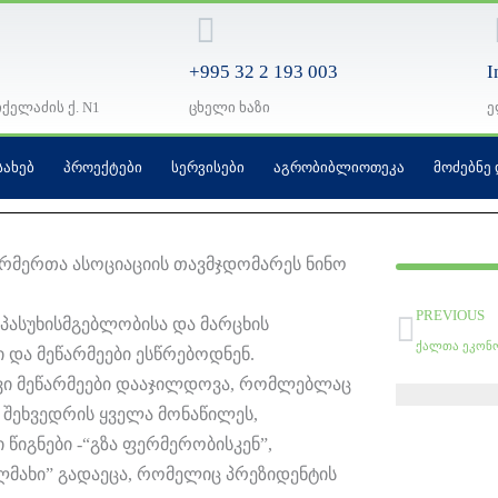
+995 32 2 193 003
I
იქელაძის ქ. N1
ცხელი ხაზი
ე
ᲡᲐᲮᲔᲑ
ᲞᲠᲝᲔᲥᲢᲔᲑᲘ
ᲡᲔᲠᲕᲘᲡᲔᲑᲘ
ᲐᲒᲠᲝᲑᲘᲑᲚᲘᲝᲗᲔᲙᲐ
ᲛᲝᲫᲔᲑᲜᲔ
ერმერთა ასოციაციის თავმჯდომარეს ნინო
Prev
PREVIOUS
პასუხისმგებლობისა და მარცხის
 და მეწარმეები ესწრებოდნენ.
ივი მეწარმეები დააჯილდოვა, რომლებლაც
, შეხვედრის ყველა მონაწილეს,
წიგნები -“გზა ფერმერობისკენ”,
მახი” გადაეცა, რომელიც პრეზიდენტის