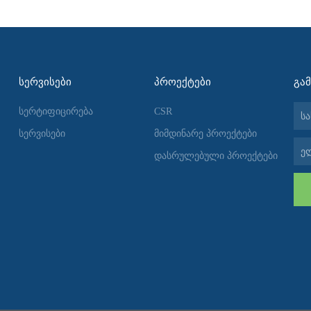
ᲡᲔᲠᲕᲘᲡᲔᲑᲘ
ᲞᲠᲝᲔᲥᲢᲔᲑᲘ
ᲒᲐ
სახ
სერტიფიცირება
CSR
სერვისები
მიმდინარე პროექტები
ელ-
დასრულებული პროექტები
ფოს