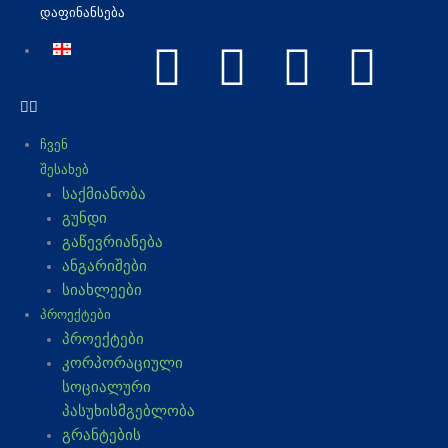
ᲓᲐᲤᲘᲜᲐᲜᲡᲔᲑᲐ
F
Y
I
L
a
o
n
i
ᲩᲕᲔᲜ
c
u
s
n
ᲨᲔᲡᲐᲮᲔᲑ
საქმიანობა
e
t
t
k
გუნდი
გაწევრიანება
b
u
a
e
ანგარიშები
სიახლეები
o
b
g
d
ᲞᲠᲝᲔᲥᲢᲔᲑᲘ
პროექტები
o
e
r
i
კორპორაციული
სოციალური
k
a
n
პასუხისმგებლობა
გრანტების