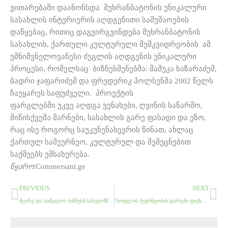
ვითარებაში დაანონსდა მუხრანბატონის უნიკალური
სასახლის ინტერიერის აღდგენითი სამუშაოების
დაწყებაც, რითიც დაგვირგვინდება მუხრანბატონის
სასახლის, ქართული კულტურული მემკვიდრეობის ამ
უმნიშვნელოვანესი ძეგლის აღდგენის უნიკალური
პროცესი, რომელსაც ბიზნესმენებმა: მამუკა ხაზარაძემ,
ბადრი ჯაფარიძემ და ფრედერიკ პოლსენმა 2002 წელს
ჩაუყარეს საფუძველი. პროექტის
ფარგლებში უკვე აღდგა ვენახები, ღვინის საწარმო,
მიწისქვეშა მარნები, სასახლის გარე ფასადი და ეზო,
რაც ისე როგორც საუკუნენახევრის წინათ, ახლაც
ქართულ სამეურნეო, კულტურულ და შემეცნებით
საქმეებს ემსახურება.
წყარო
:Commersant.ge
Prev
Ne
PREVIOUS
NEXT
მცირე და საშუალო ბიზნესს სახელმწიფო ტენდერებში სპეციალური კვოტა ექნება
“სოფლის მეურნეობის დარგში ფიქსირებულ აქტივებში ინვესტიციების ოდენობა ორჯერ გაიზარდა”