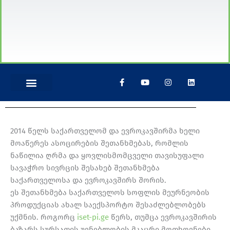
F
Y
I
L
a
o
n
i
c
u
s
n
e
t
t
k
ᲛᲝᲫᲔᲑᲜᲔ ᲓᲐᲤᲘᲜᲐᲜᲡᲔᲑᲐ
b
u
a
e
o
b
g
d
o
e
r
i
2014 წელს საქართველომ და ევროკავშირმა ხელი
k
a
n
-
m
მოაწერეს ასოცირების შეთანხმებას, რომლის
f
ნაწილია ღრმა და ყოვლისმომცველი თავისუფალი
სავაჭრო სივრცის შესახებ შეთანხმება
საქართველოსა და ევროკავშირს შორის.
ეს შეთანხმება საქართველოს სოფლის მეურნეობის
პროდუქციას ახალ საექსპორტო შესაძლებლობებს
უქმნის. როგორც
iset-pi.ge
წერს, თუმცა ევროკავშირის
ბაზარს სურსათის უვნებლობის მკაცრი მოთხოვნები