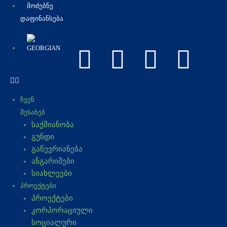
ᲛᲝᲫᲔᲑᲜᲔ
ᲓᲐᲤᲘᲜᲐᲜᲡᲔᲑᲐ
F
Y
I
L
a
o
n
i
ᲩᲕᲔᲜ
c
u
s
n
ᲨᲔᲡᲐᲮᲔᲑ
საქმიანობა
e
t
t
k
გუნდი
გაწევრიანება
b
u
a
e
ანგარიშები
სიახლეები
o
b
g
d
ᲞᲠᲝᲔᲥᲢᲔᲑᲘ
პროექტები
o
e
r
i
კორპორაციული
სოციალური