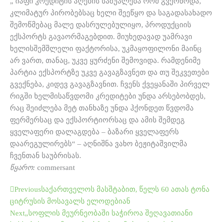
„ იაფი კრედიტის აღების საშუალება რომ გვქონოდა,
კლიმატურ პირობებსაც ხელი შეეწყო და საგადასახადო
შემოწმებაც მალე დასრულებულიყო, პროდუქციის
ექსპორტს გავაორმაგებდით. მიუხედავად უამრავი
ხელისშემშლელი ფაქტორისა, უკმაყოფილონი მაინც
არ ვართ, თანაც, უკვე ყურძენი შემოვიდა. რამდენიმე
პარტია ექსპორტზე უკვე გავაგზავნეთ და თუ შეკვეთები
გვექნება, კიდევ გავაგზავნით. ჩვენს ქვეყანაში პირველ
რიგში ხელმისაწვდომი კრედიტები უნდა არსებობდეს,
რაც შეიძლება მეტ თანხაზე უნდა ჰქონდეთ წვდომა
ფერმერსაც და ექსპორტიორსაც და ამის შემდეგ
ყველაფერი დალაგდება – ბაზარი ყველაფერს
დაარეგულირებს“ – აღნიშნა ვახო ბეჟიტაშვილმა
ჩვენთან საუბრისას.
წყარო:
commersant
Prev
Next
Previous
საქართველოს მასშტაბით, წელს 60 ათას ტონა
ციტრუსის მოსავალს ელოდებიან
Next
„სოფლის მეურნეობაში საჭიროა შეღავათიანი