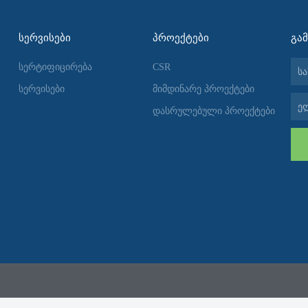
ᲡᲔᲠᲕᲘᲡᲔᲑᲘ
ᲞᲠᲝᲔᲥᲢᲔᲑᲘ
ᲒᲐ
სახ
სერტიფიცირება
CSR
სერვისები
მიმდინარე პროექტები
ელ-
დასრულებული პროექტები
ფოს