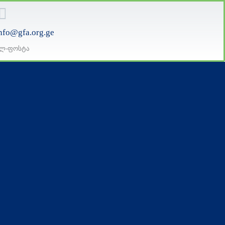
nfo@gfa.org.ge
ლ-ფოსტა