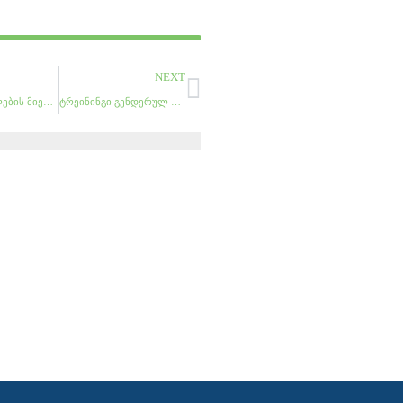
Next
NEXT
მსჯავრდებულების მიერ პენიტენციურ დაწესებაში მოყვანილი ყვავილების გამოფენა-გაყიდვა
ტრეინინგი გენდერულ თანასწორობაზე