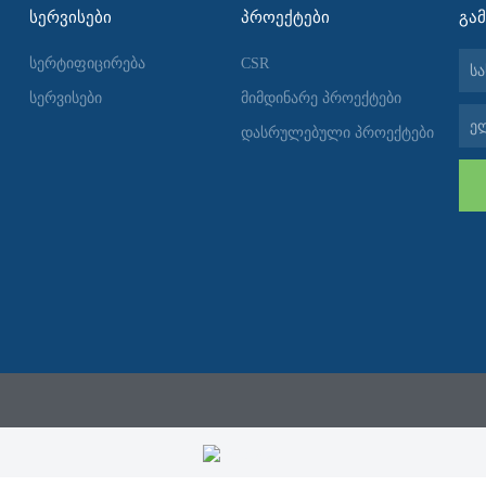
ᲡᲔᲠᲕᲘᲡᲔᲑᲘ
ᲞᲠᲝᲔᲥᲢᲔᲑᲘ
ᲒᲐ
სახ
სერტიფიცირება
CSR
სერვისები
მიმდინარე პროექტები
ელ-
დასრულებული პროექტები
ფოს