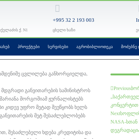
+995 32 2 193 003
I
იქელაძის ქ. N1
ცხელი ხაზი
ე
ᲡᲐᲮᲔᲑ
ᲞᲠᲝᲔᲥᲢᲔᲑᲘ
ᲡᲔᲠᲕᲘᲡᲔᲑᲘ
ᲐᲒᲠᲝᲑᲘᲑᲚᲘᲝᲗᲔᲙᲐ
ᲛᲝᲫᲔᲑᲜᲔ
ამდენიმე ცვლილება განხორციელდა,
Prev
Previous
ბო
 მდგრადი განვითარების სამინისტროს
„საქართველ
 მარიანა მორგოშიამ ჟურნალისტებს
კონცერტით
ი კიდევ უფრო მეტად შეუწყობს ხელს
Next
სოფლის
 განვითარების მეტ შესაძლებლობებს
NASA-სთან 
დეგრადაცია
თ, შესაძლებელი ხდება კრედიტისა და