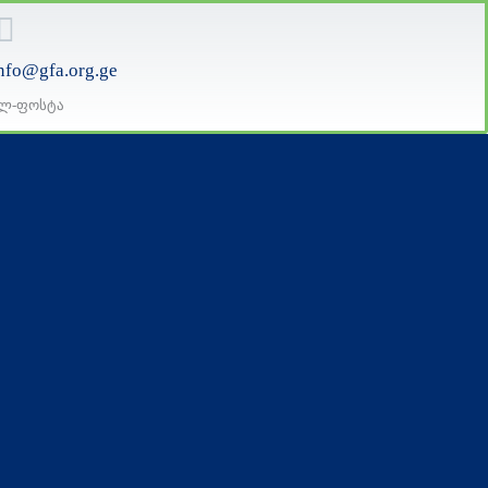
nfo@gfa.org.ge
ლ-ფოსტა