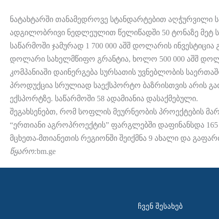
ნატახტარში თანამედროვე სტანდარტებით აღჭურვილი 
ადგილობრივი ნედლეულით წელიწადში 50 ტონაზე მეტ სხ
საწარმოში ჯამურად 1 700 000 აშშ დოლარის ინვესტიცია 
დოლარი სახელმწიფო გრანტია, ხოლო 500 000 აშშ დო
კომპანიაში დაინერგება სურსათის უვნებლობის საერთაშ
პროდუქცია სრულიად საექსპორტო ბაზრისთვის არის გათ
ექსპორტზე. საწარმოში 58 ადამიანია დასაქმებული.
შეგახსენებთ, რომ სოფლის მეურნეობის პროექტების მა
“ერთიანი აგროპროექტის” ფარგლებში დაფინანსდა 165 ა
მცხეთა-მთიანეთის რეგიონში შეიქმნა 9 ახალი და გაფა
წყარო:
bm.ge
ᲩᲕᲔᲜ ᲨᲔᲡᲐᲮᲔᲑ