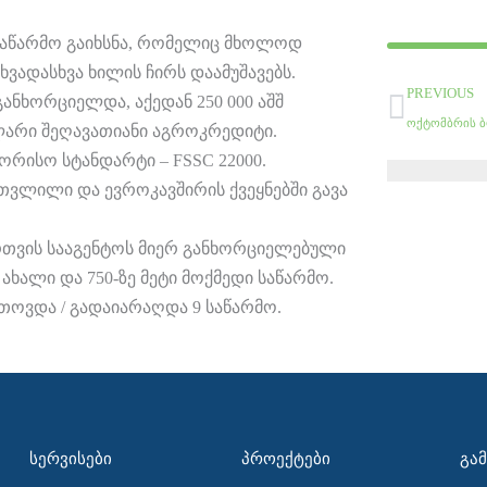
საწარმო გაიხსნა, რომელიც მხოლოდ
ვადასხვა ხილის ჩირს დაამუშავებს.
Prev
PREVIOUS
განხორციელდა, აქედან 250 000 აშშ
ლარი შეღავათიანი აგროკრედიტი.
ორისო სტანდარტი – FSSC 22000.
ვლილი და ევროკავშირის ქვეყნებში გავა
რთვის სააგენტოს მიერ განხორციელებული
ხალი და 750-ზე მეტი მოქმედი საწარმო.
რთოვდა / გადაიარაღდა 9 საწარმო.
ᲡᲔᲠᲕᲘᲡᲔᲑᲘ
ᲞᲠᲝᲔᲥᲢᲔᲑᲘ
ᲒᲐ