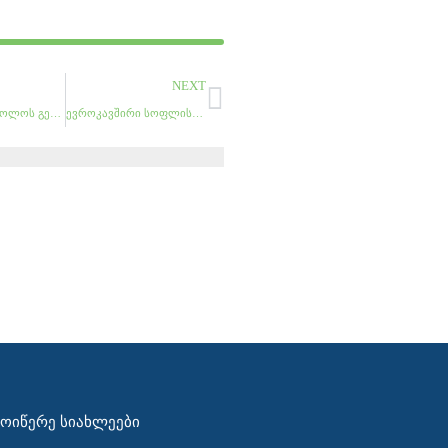
Next
NEXT
ოქტომბრის ბოლოს გერმანულ ბაზარზე საქართველოდან ფარსმანდუკი და კრაზანა გავა
ევროკავშირი სოფლის მეურნეობის სექტორში ბიზნესის მხარდამჭერ ორგანიზაციებს აფინანსებს
ᲛᲝᲘᲬᲔᲠᲔ ᲡᲘᲐᲮᲚᲔᲔᲑᲘ