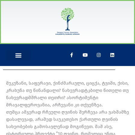
Skip
to
content
F
Y
I
L
a
o
n
i
c
u
s
n
e
t
t
k
b
u
a
e
o
b
g
d
o
e
r
i
მუკუზანი, საფერავი, ქინძმარაული, ციცქა, ტვიში, ქისი,
k
a
n
-
m
კრახუნა თუ წინანდალი? ნახევრადტკბილი წითელი თუ
f
ნახევრადმშრალი თეთრი? ასორტიმენტი
მრავალფეროვანია, არჩევანი კი თქვენზეა.
თუმცა ამჯერად რჩეული ღვინის შერჩევა არა ვახშამზე
დასალევად, არამედ საუკეთესო ქართული ღვინის
სახეობების გამოსავლენად მოგიწევთ. მაშ ასე,
ისტორიული პროექტი ”10 ღვინო, რომელიც უნდა