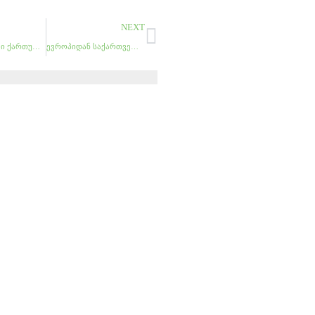
Next
NEXT
სკანდინავიაში ქართული თხილით დაინტერესდნენ
ევროპიდან საქართველოს რადიოაქტიური ღრუბელი უახლოვდება