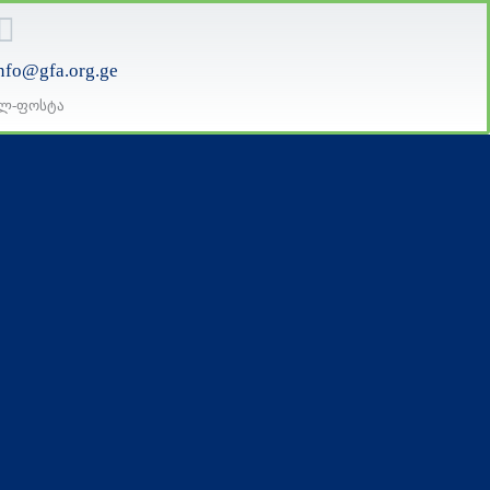
nfo@gfa.org.ge
ლ-ფოსტა