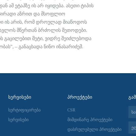
 ამ ეტაპზე ის არ იყიდება. ასეთი ტიპის
ი პირადი აზრით და მსოფლიო
ლი ის არის, რომ დროულად მიაწოდოს
სწავლოს მწერთან ბრძოლის მეთოდები.
რის გაცილებით მეტი, ვიდრე შეიძლებოდა
ბას”, – განაცხადა ნინო ინასარიძემ.
ᲡᲔᲠᲕᲘᲡᲔᲑᲘ
ᲞᲠᲝᲔᲥᲢᲔᲑᲘ
ᲒᲐ
სახ
სერტიფიცირება
CSR
სერვისები
მიმდინარე პროექტები
ელ-
დასრულებული პროექტები
ფოს