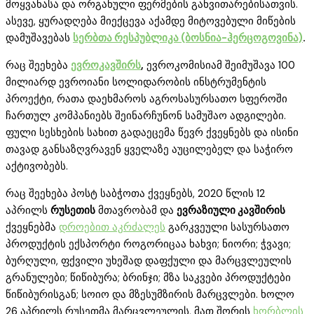
მოყვანასა და ორგანული ფერმების განვითარებისათვის.
ასევე, ყურადღება მიექცევა აქამდე მიტოვებული მიწების
დამუშავებას
სერბთა რესპუბლიკა (ბოსნია-ჰერცოგოვინა)
.
რაც შეეხება
ევროკავშირს
,
ევროკომისიამ შეიმუშავა 100
მილიარდ ევროიანი სოლიდარობის ინსტრუმენტის
პროექტი, რათა დაეხმაროს აგროსასურსათო სფეროში
ჩართულ კომპანიებს შეინარჩუნონ სამუშაო ადგილები.
ფული სესხების სახით გადაეცემა წევრ ქვეყნებს და ისინი
თავად განსაზღვრავენ ყველაზე აუცილებელ და საჭირო
აქტივობებს.
რაც შეეხება პოსტ საბჭოთა ქვეყნებს, 2020 წლის 12
აპრილს
რუსეთის
მთავრობამ და
ევრაზიული კავშირის
ქვეყნებმა
დროებით აკრძალეს
გარკვეული სასურსათო
პროდუქტის ექსპორტი როგორიცაა ხახვი; ნიორი; ჭვავი;
ბურღული, ფქვილი უხეშად დაფქული და მარცვლეულის
გრანულები; წიწიბურა; ბრინჯი; მზა საკვები პროდუქტები
წიწიბურისგან; სოიო და მზესუმზირის მარცვლები. ხოლო
26 აპრილს რუსეთმა მარცვლეულის, მათ შორის
ხორბლის