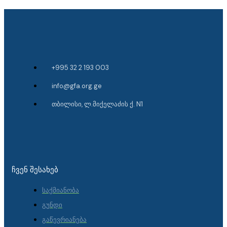
+995 32 2 193 003
info@gfa.org.ge
თბილისი, ლ.მიქელაძის ქ. N1
ᲩᲕᲔᲜ ᲨᲔᲡᲐᲮᲔᲑ
საქმიანობა
გუნდი
გაწევრიანება