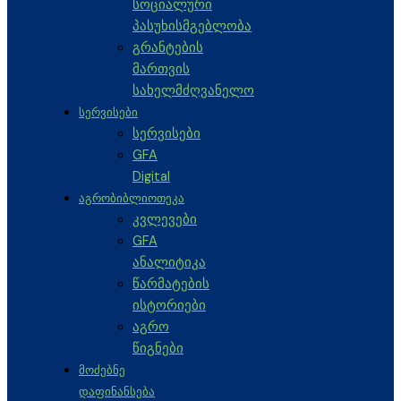
სოციალური
პასუხისმგებლობა
გრანტების
მართვის
სახელმძღვანელო
ᲡᲔᲠᲕᲘᲡᲔᲑᲘ
სერვისები
GFA
Digital
ᲐᲒᲠᲝᲑᲘᲑᲚᲘᲝᲗᲔᲙᲐ
კვლევები
GFA
ანალიტიკა
წარმატების
ისტორიები
აგრო
წიგნები
ᲛᲝᲫᲔᲑᲜᲔ
ᲓᲐᲤᲘᲜᲐᲜᲡᲔᲑᲐ