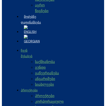
აგრო
წიგნები
ᲛᲝᲫᲔᲑᲜᲔ
ᲓᲐᲤᲘᲜᲐᲜᲡᲔᲑᲐ
ᲩᲕᲔᲜ
ᲨᲔᲡᲐᲮᲔᲑ
საქმიანობა
გუნდი
გაწევრიანება
ანგარიშები
სიახლეები
ᲞᲠᲝᲔᲥᲢᲔᲑᲘ
პროექტები
კორპორაციული