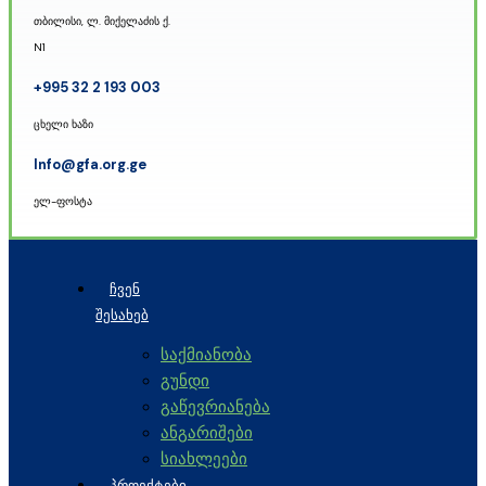
თბილისი, ლ. მიქელაძის ქ.
N1
+995 32 2 193 003
ცხელი ხაზი
Info@gfa.org.ge
ელ-ფოსტა
ᲩᲕᲔᲜ
ᲨᲔᲡᲐᲮᲔᲑ
საქმიანობა
გუნდი
გაწევრიანება
ანგარიშები
სიახლეები
ᲞᲠᲝᲔᲥᲢᲔᲑᲘ