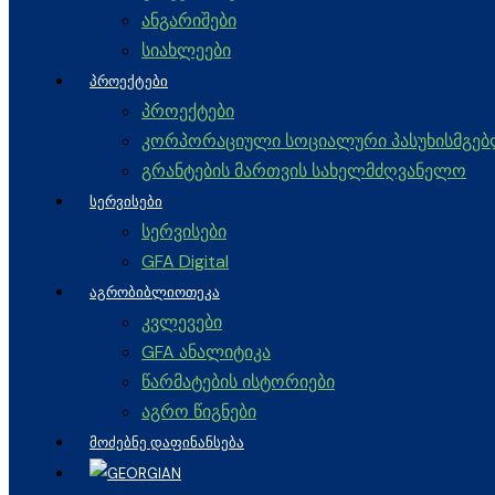
ანგარიშები
სიახლეები
ᲞᲠᲝᲔᲥᲢᲔᲑᲘ
პროექტები
კორპორაციული სოციალური პასუხისმგე
გრანტების მართვის სახელმძღვანელო
ᲡᲔᲠᲕᲘᲡᲔᲑᲘ
სერვისები
GFA Digital
ᲐᲒᲠᲝᲑᲘᲑᲚᲘᲝᲗᲔᲙᲐ
კვლევები
GFA ანალიტიკა
წარმატების ისტორიები
აგრო წიგნები
ᲛᲝᲫᲔᲑᲜᲔ ᲓᲐᲤᲘᲜᲐᲜᲡᲔᲑᲐ